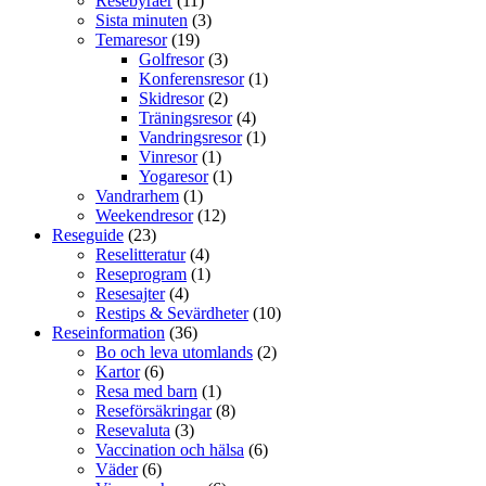
Resebyråer
(11)
Sista minuten
(3)
Temaresor
(19)
Golfresor
(3)
Konferensresor
(1)
Skidresor
(2)
Träningsresor
(4)
Vandringsresor
(1)
Vinresor
(1)
Yogaresor
(1)
Vandrarhem
(1)
Weekendresor
(12)
Reseguide
(23)
Reselitteratur
(4)
Reseprogram
(1)
Resesajter
(4)
Restips & Sevärdheter
(10)
Reseinformation
(36)
Bo och leva utomlands
(2)
Kartor
(6)
Resa med barn
(1)
Reseförsäkringar
(8)
Resevaluta
(3)
Vaccination och hälsa
(6)
Väder
(6)