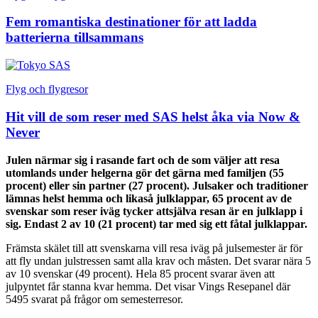
Fem romantiska destinationer för att ladda
batterierna tillsammans
Flyg och flygresor
Hit vill de som reser med SAS helst åka via Now &
Never
Julen närmar sig i rasande fart och de som väljer att resa
utomlands under helgerna gör det gärna med familjen (55
procent) eller sin partner (27 procent). Julsaker och traditioner
lämnas helst hemma och likaså julklappar, 65 procent av de
svenskar som reser iväg tycker attsjälva resan är en julklapp i
sig. Endast 2 av 10 (21 procent) tar med sig ett fåtal julklappar.
Främsta skälet till att svenskarna vill resa iväg på julsemester är för
att fly undan julstressen samt alla krav och måsten. Det svarar nära 5
av 10 svenskar (49 procent). Hela 85 procent svarar även att
julpyntet får stanna kvar hemma. Det visar Vings Resepanel där
5495 svarat på frågor om semesterresor.