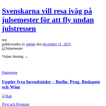
Svenskarna vill resa iväg på
julsemester för att fly undan
julstressen
test
publicerades
av
admin
den
december 11, 2015
Vidare läsning →
Paketresor
Upplev fyra huvudstäder – Berlin, Prag, Budapest
och Wien
Flyg och flygresor