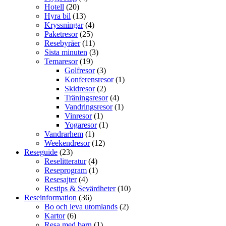
Hotell
(20)
Hyra bil
(13)
Kryssningar
(4)
Paketresor
(25)
Resebyråer
(11)
Sista minuten
(3)
Temaresor
(19)
Golfresor
(3)
Konferensresor
(1)
Skidresor
(2)
Träningsresor
(4)
Vandringsresor
(1)
Vinresor
(1)
Yogaresor
(1)
Vandrarhem
(1)
Weekendresor
(12)
Reseguide
(23)
Reselitteratur
(4)
Reseprogram
(1)
Resesajter
(4)
Restips & Sevärdheter
(10)
Reseinformation
(36)
Bo och leva utomlands
(2)
Kartor
(6)
Resa med barn
(1)