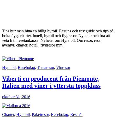
Tips hur man hitta en billig hyrbil. Restips och reseguide och tips på
boka flyg, charter, hotell, hyrbil och flygresor. Nyheter och bra att
veta från resetankar.se. Nyheter om Hyra bil. Om resor, resa,
äventyr, charter, hotell, flygresor mm.
Hyra bil
,
Resebolag
,
Temaresor
,
Vinresor
Viberti en producent från Piemonte,
Italien med viner i yttersta toppklass
oktober 31, 2016
Charter
,
Hyra bil
,
Paketresor
,
Resebolag
,
Resmål