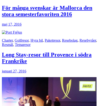
För många svenskar är Mallorca den
stora semesterfavoriten 2016
maj 17, 2016
Charter
,
Golfresor
,
Hyra bil
,
Paketresor
,
Resebolag
,
Resebyråer
,
Resmål
,
Temaresor
Long Stay-resor till Provence i södra
Frankrike
januari 27, 2016