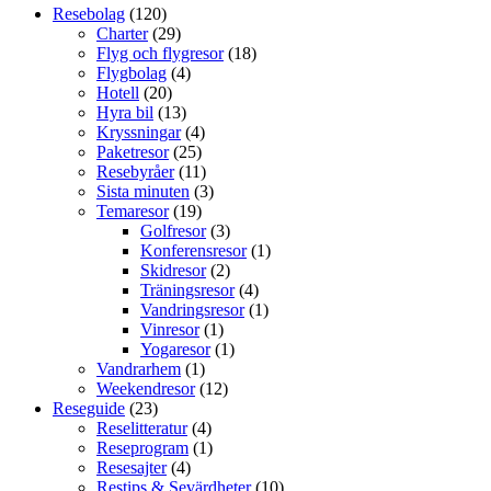
Resebolag
(120)
Charter
(29)
Flyg och flygresor
(18)
Flygbolag
(4)
Hotell
(20)
Hyra bil
(13)
Kryssningar
(4)
Paketresor
(25)
Resebyråer
(11)
Sista minuten
(3)
Temaresor
(19)
Golfresor
(3)
Konferensresor
(1)
Skidresor
(2)
Träningsresor
(4)
Vandringsresor
(1)
Vinresor
(1)
Yogaresor
(1)
Vandrarhem
(1)
Weekendresor
(12)
Reseguide
(23)
Reselitteratur
(4)
Reseprogram
(1)
Resesajter
(4)
Restips & Sevärdheter
(10)