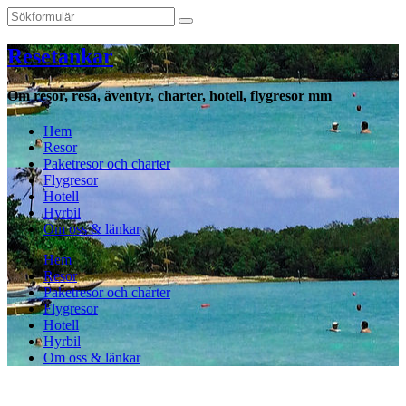
Resetankar
Om resor, resa, äventyr, charter, hotell, flygresor mm
Hem
Resor
Paketresor och charter
Flygresor
Hotell
Hyrbil
Om oss & länkar
Hem
Resor
Paketresor och charter
Flygresor
Hotell
Hyrbil
Om oss & länkar