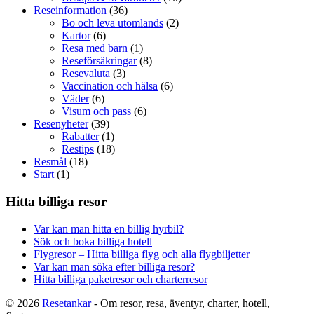
Reseinformation
(36)
Bo och leva utomlands
(2)
Kartor
(6)
Resa med barn
(1)
Reseförsäkringar
(8)
Resevaluta
(3)
Vaccination och hälsa
(6)
Väder
(6)
Visum och pass
(6)
Resenyheter
(39)
Rabatter
(1)
Restips
(18)
Resmål
(18)
Start
(1)
Hitta billiga resor
Var kan man hitta en billig hyrbil?
Sök och boka billiga hotell
Flygresor – Hitta billiga flyg och alla flygbiljetter
Var kan man söka efter billiga resor?
Hitta billiga paketresor och charterresor
© 2026
Resetankar
- Om resor, resa, äventyr, charter, hotell,