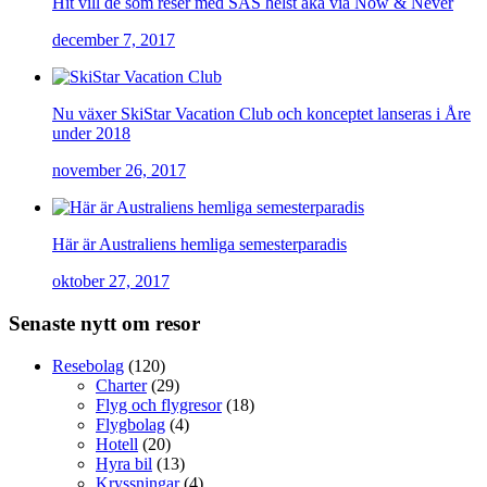
Hit vill de som reser med SAS helst åka via Now & Never
december 7, 2017
Nu växer SkiStar Vacation Club och konceptet lanseras i Åre
under 2018
november 26, 2017
Här är Australiens hemliga semesterparadis
oktober 27, 2017
Senaste nytt om resor
Resebolag
(120)
Charter
(29)
Flyg och flygresor
(18)
Flygbolag
(4)
Hotell
(20)
Hyra bil
(13)
Kryssningar
(4)