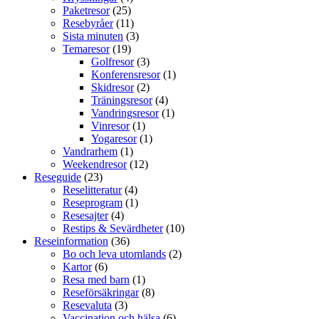
Paketresor
(25)
Resebyråer
(11)
Sista minuten
(3)
Temaresor
(19)
Golfresor
(3)
Konferensresor
(1)
Skidresor
(2)
Träningsresor
(4)
Vandringsresor
(1)
Vinresor
(1)
Yogaresor
(1)
Vandrarhem
(1)
Weekendresor
(12)
Reseguide
(23)
Reselitteratur
(4)
Reseprogram
(1)
Resesajter
(4)
Restips & Sevärdheter
(10)
Reseinformation
(36)
Bo och leva utomlands
(2)
Kartor
(6)
Resa med barn
(1)
Reseförsäkringar
(8)
Resevaluta
(3)
Vaccination och hälsa
(6)