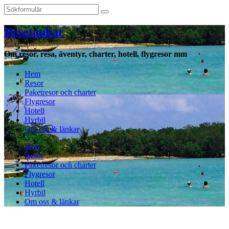
Resetankar
Om resor, resa, äventyr, charter, hotell, flygresor mm
Hem
Resor
Paketresor och charter
Flygresor
Hotell
Hyrbil
Om oss & länkar
Hem
Resor
Paketresor och charter
Flygresor
Hotell
Hyrbil
Om oss & länkar