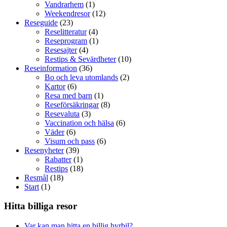
Vandrarhem
(1)
Weekendresor
(12)
Reseguide
(23)
Reselitteratur
(4)
Reseprogram
(1)
Resesajter
(4)
Restips & Sevärdheter
(10)
Reseinformation
(36)
Bo och leva utomlands
(2)
Kartor
(6)
Resa med barn
(1)
Reseförsäkringar
(8)
Resevaluta
(3)
Vaccination och hälsa
(6)
Väder
(6)
Visum och pass
(6)
Resenyheter
(39)
Rabatter
(1)
Restips
(18)
Resmål
(18)
Start
(1)
Hitta billiga resor
Var kan man hitta en billig hyrbil?